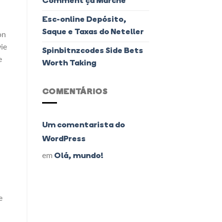
Comment ça Marche
Esc-online Depósito,
Saque e Taxas do Neteller
on
ie
Spinbitnzcodes Side Bets
e
Worth Taking
COMENTÁRIOS
Um comentarista do
WordPress
em
Olá, mundo!
e