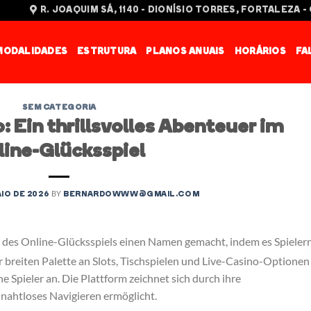
R. JOAQUIM SÁ, 1140 - DIONÍSIO TORRES, FORTALEZA -
MODALIDADES
ESTRUTURA
PLANOS ANUAIS
HORÁRIOS
FA
SEM CATEGORIA
 Ein thrillsvolles Abenteuer im
line-Glücksspiel
BY
AIO DE 2026
BERNARDOWWW@GMAIL.COM
t des Online-Glücksspiels einen Namen gemacht, indem es Spieler
er breiten Palette an Slots, Tischspielen und Live-Casino-Optionen
e Spieler an. Die Plattform zeichnet sich durch ihre
 nahtloses Navigieren ermöglicht.