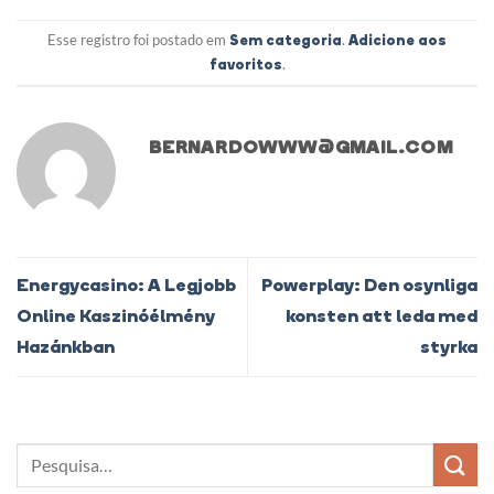
Esse registro foi postado em
.
Sem categoria
Adicione aos
.
favoritos
BERNARDOWWW@GMAIL.COM
Energycasino: A Legjobb
Powerplay: Den osynliga
Online Kaszinóélmény
konsten att leda med
Hazánkban
styrka