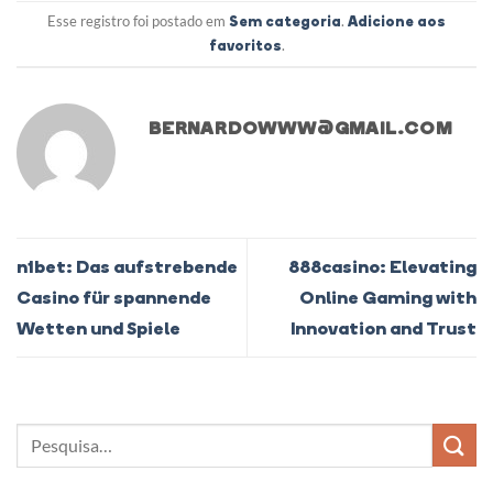
Esse registro foi postado em
.
Sem categoria
Adicione aos
.
favoritos
BERNARDOWWW@GMAIL.COM
n1bet: Das aufstrebende
888casino: Elevating
Casino für spannende
Online Gaming with
Wetten und Spiele
Innovation and Trust