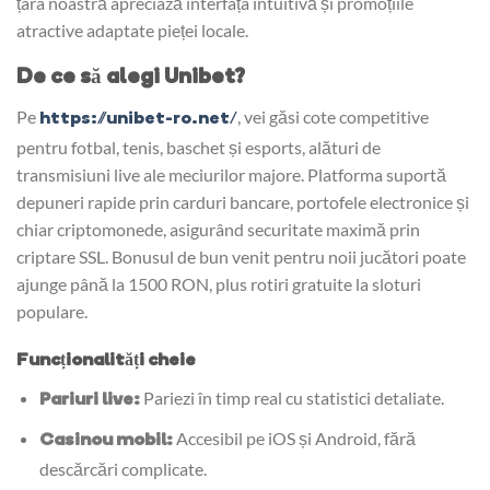
țara noastră apreciază interfața intuitivă și promoțiile
atractive adaptate pieței locale.
De ce să alegi Unibet?
Pe
, vei găsi cote competitive
https://unibet-ro.net/
pentru fotbal, tenis, baschet și esports, alături de
transmisiuni live ale meciurilor majore. Platforma suportă
depuneri rapide prin carduri bancare, portofele electronice și
chiar criptomonede, asigurând securitate maximă prin
criptare SSL. Bonusul de bun venit pentru noii jucători poate
ajunge până la 1500 RON, plus rotiri gratuite la sloturi
populare.
Funcționalități cheie
Pariezi în timp real cu statistici detaliate.
Pariuri live:
Accesibil pe iOS și Android, fără
Casinou mobil:
descărcări complicate.