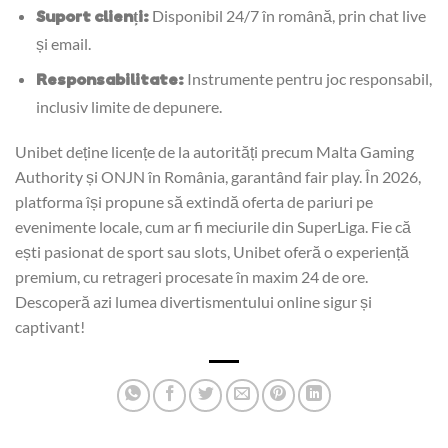
Disponibil 24/7 în română, prin chat live
Suport clienți:
și email.
Instrumente pentru joc responsabil,
Responsabilitate:
inclusiv limite de depunere.
Unibet deține licențe de la autorități precum Malta Gaming
Authority și ONJN în România, garantând fair play. În 2026,
platforma își propune să extindă oferta de pariuri pe
evenimente locale, cum ar fi meciurile din SuperLiga. Fie că
ești pasionat de sport sau slots, Unibet oferă o experiență
premium, cu retrageri procesate în maxim 24 de ore.
Descoperă azi lumea divertismentului online sigur și
captivant!