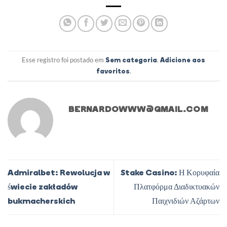
Esse registro foi postado em
.
Sem categoria
Adicione aos
.
favoritos
BERNARDOWWW@GMAIL.COM
Admiralbet: Rewolucja w
Stake Casino: Η Κορυφαία
świecie zakładów
Πλατφόρμα Διαδικτυακών
bukmacherskich
Παιχνιδιών Αζάρτων