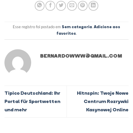
Esse registro foi postado em
.
Sem categoria
Adicione aos
.
favoritos
BERNARDOWWW@GMAIL.COM
Tipico Deutschland: Ihr
Hitnspin: Twoje Nowe
Portal für Sportwetten
Centrum Rozrywki
und mehr
Kasynowej Online