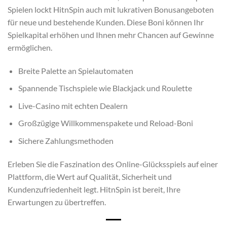
Spielen lockt HitnSpin auch mit lukrativen Bonusangeboten
für neue und bestehende Kunden. Diese Boni können Ihr
Spielkapital erhöhen und Ihnen mehr Chancen auf Gewinne
ermöglichen.
Breite Palette an Spielautomaten
Spannende Tischspiele wie Blackjack und Roulette
Live-Casino mit echten Dealern
Großzügige Willkommenspakete und Reload-Boni
Sichere Zahlungsmethoden
Erleben Sie die Faszination des Online-Glücksspiels auf einer
Plattform, die Wert auf Qualität, Sicherheit und
Kundenzufriedenheit legt. HitnSpin ist bereit, Ihre
Erwartungen zu übertreffen.