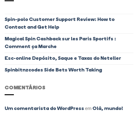
Spin-polo Customer Support Review: How to
Contact and Get Help
Magical Spin Cashback sur les Paris Sportifs :
Comment ça Marche
Esc-online Depósito, Saque e Taxas do Neteller
Spinbitnzcodes Side Bets Worth Taking
COMENTÁRIOS
em
Um comentarista do WordPress
Olá, mundo!