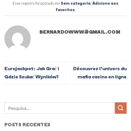
Esse registro foi postado em
.
Sem categoria
Adicione aos
.
favoritos
BERNARDOWWW@GMAIL.COM
Eurojackpot: Jak Grać i
Découvrez l’univers du
Gdzie Szukać Wyników?
mafia casino en ligne
POSTS RECENTES