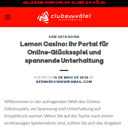
Skip
SEJA BEM-VINDO(A) AO CLUBE DO VÔLEI
to
content
SEM CATEGORIA
Lemon Casino: Ihr Portal für
Online-Glücksspiel und
spannende Unterhaltung
POSTED ON
BY
16 DE MAIO DE 2026
BERNARDOWWW@GMAIL.COM
Willkommen in der aufregenden Welt des Online-
Glücksspiels, wo Spannung und Unterhaltung auf
Knopfdruck warten. Wenn Sie auf der Suche nach einem
erstklassigen Spielerlebnis sind, sollten Sie sich das Angebot