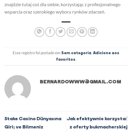
znajdzie tutaj coś dla siebie, korzystając z profesjonalnego
wsparcia oraz szerokiego wyboru rynków zdarzeń.
Esse registro foi postado em
.
Sem categoria
Adicione aos
.
favoritos
BERNARDOWWW@GMAIL.COM
Stake Casino Dünyasına
Jak efektywnie korzystać
Giriş ve Bilmeniz
z oferty bukmacherskiej