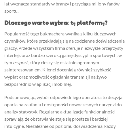
lat wyznacza standardy w branży i przyciąga miliony fanów
sportu.
Dlaczego warto wybrać tę platformę?
Popularność tego bukmachera wynika z kilku kluczowych
czynników, które przekładają się na codzienne doświadczenia
graczy. Przede wszystkim firma oferuje niezwykle przejrzysty
interfejs oraz bardzo szeroką gamę dyscyplin sportowych, w
tym
e-sport
, który cieszy się ostatnio ogromnym
zainteresowaniem. Klienci doceniają również szybkość
wypłat oraz możliwość oglądania transmisji na żywo
bezpośrednio w aplikacji mobilnej.
Podsumowując, wybór odpowiedniego operatora to decyzja
oparta na zaufaniu i dostępności nowoczesnych narzędzi do
analizy statystyk. Regularne aktualizacje funkcjonalności
sprawiają, że obstawianie staje się prostsze i bardziej
intuicyjne. Niezależnie od poziomu doświadczenia, każdy