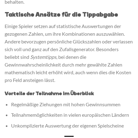
behalten.
Taktische Ansätze für die Tippabgabe
Einige Spieler setzen auf statistische Auswertungen der
gezogenen Zahlen, um ihre Kombinationen auszuwählen.
Andere bevorzugen persönliche Glückszahlen oder verlassen
sich voll und ganz auf den Zufallsgenerator. Besonders
beliebt sind
Systemtipps
, bei denen die
Gewinnwahrscheinlichkeit durch mehr gewählte Zahlen
mathematisch leicht erhöht wird, auch wenn dies die Kosten
pro Feld ansteigen lässt.
Vorteile der Teilnahme im Überblick
Regelmäßige Ziehungen mit hohen Gewinnsummen
Teilnahmemöglichkeiten in vielen europäischen Ländern
Unkomplizierte Auswertung der eigenen Spielscheine