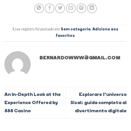
Esse registro foi postado em
.
Sem categoria
Adicione aos
.
favoritos
BERNARDOWWW@GMAIL.COM
An In-Depth Look at the
Esplorare l’universo
Experience Offered by
Sisal: guida completa al
888 Casino
divertimento digitale