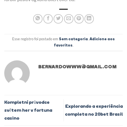
Esse registro foi postado em
.
Sem categoria
Adicione aos
.
favoritos
BERNARDOWWW@GMAIL.COM
Kompletní průvodce
Explorando a experiência
světem her v fortuna
completa no 20bet Brasil
casino