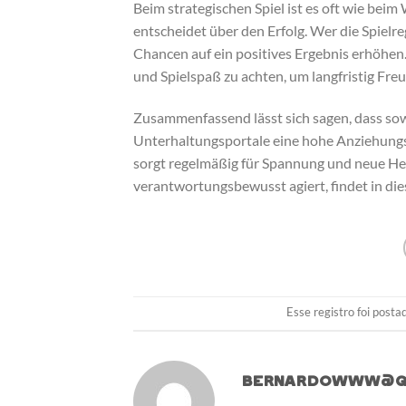
Beim strategischen Spiel ist es oft wie beim
entscheidet über den Erfolg. Wer die Spielre
Chancen auf ein positives Ergebnis erhöhen.
und Spielspaß zu achten, um langfristig Freu
Zusammenfassend lässt sich sagen, dass sow
Unterhaltungsportale eine hohe Anziehungs
sorgt regelmäßig für Spannung und neue He
verantwortungsbewusst agiert, findet in di
Esse registro foi post
BERNARDOWWW@G