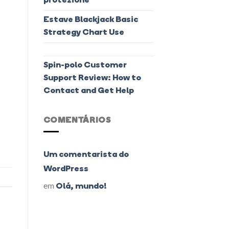
protezione
Estave Blackjack Basic
Strategy Chart Use
Spin-polo Customer
Support Review: How to
Contact and Get Help
COMENTÁRIOS
Um comentarista do
WordPress
em
Olá, mundo!