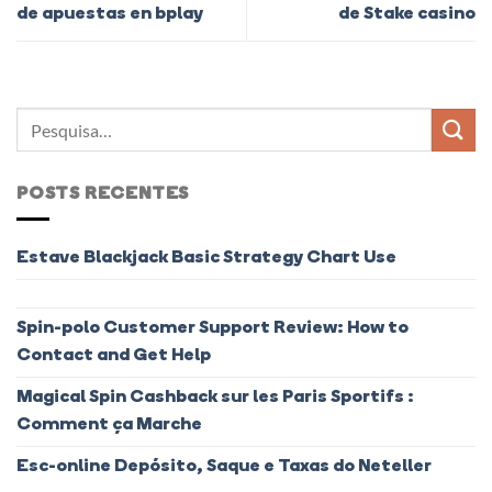
de apuestas en bplay
de Stake casino
POSTS RECENTES
Estave Blackjack Basic Strategy Chart Use
Spin-polo Customer Support Review: How to
Contact and Get Help
Magical Spin Cashback sur les Paris Sportifs :
Comment ça Marche
Esc-online Depósito, Saque e Taxas do Neteller