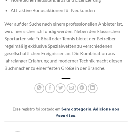
Attraktive Bonusaktionen für Neukunden
Wer auf der Suche nach einem professionellen Anbieter ist,
wird hier sicherlich fündig werden. Neben den klassischen
Sportarten wie Fußball oder Tennis bietet der Betreiber
regelmäßig exklusive Spezialwetten zu verschiedenen
gesellschaftlichen Ereignissen an. Die Kombination aus
jahrelanger Erfahrung und moderner Technik macht diesen
Buchmacher zu einer festen Größe in der Branche.
Esse registro foi postado em
.
Sem categoria
Adicione aos
.
favoritos