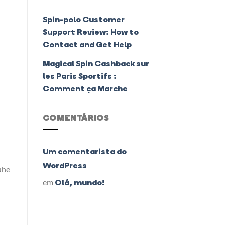
Spin-polo Customer
Support Review: How to
Contact and Get Help
Magical Spin Cashback sur
les Paris Sportifs :
Comment ça Marche
COMENTÁRIOS
Um comentarista do
WordPress
uhe
em
Olá, mundo!