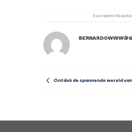
Esse registro foi post
BERNARDOWWW@G
Ontdek de spannende wereld van