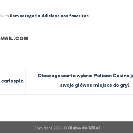
ado em
.
.
Sem categoria
Adicione aos favoritos
MAIL.COM
Dlaczego warto wybrać Pelican Casino j
 carlospin
swoje główne miejsce do gry?
Copyright 2026 ©
Clube do Vôlei