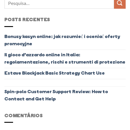
POSTS RECENTES
Bonusy kasyn online: jak rozumieć i oceniać oferty
promocyjne
Il gioco d’azzardo online in Italia:
regolamentazione, rischi e strumenti di protezione
Estave Blackjack Basic Strategy Chart Use
Spin-polo Customer Support Review: How to
Contact and Get Help
COMENTÁRIOS