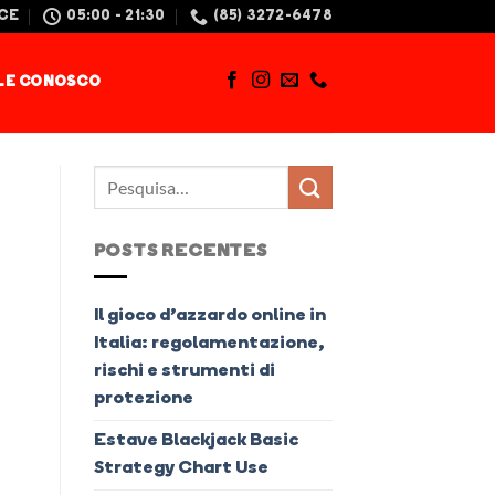
 CE
05:00 - 21:30
(85) 3272-6478
LE CONOSCO
POSTS RECENTES
Il gioco d’azzardo online in
Italia: regolamentazione,
rischi e strumenti di
protezione
Estave Blackjack Basic
Strategy Chart Use