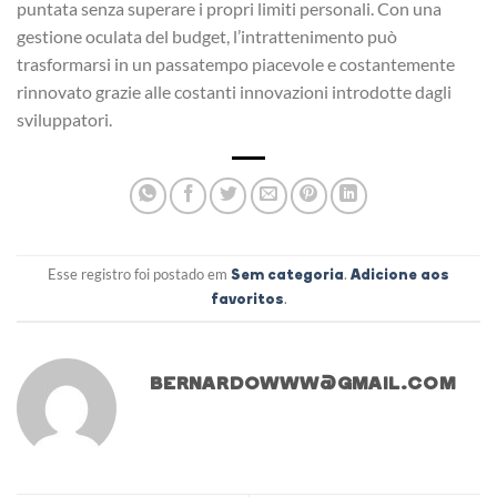
puntata senza superare i propri limiti personali. Con una
gestione oculata del budget, l’intrattenimento può
trasformarsi in un passatempo piacevole e costantemente
rinnovato grazie alle costanti innovazioni introdotte dagli
sviluppatori.
Esse registro foi postado em
.
Sem categoria
Adicione aos
.
favoritos
BERNARDOWWW@GMAIL.COM