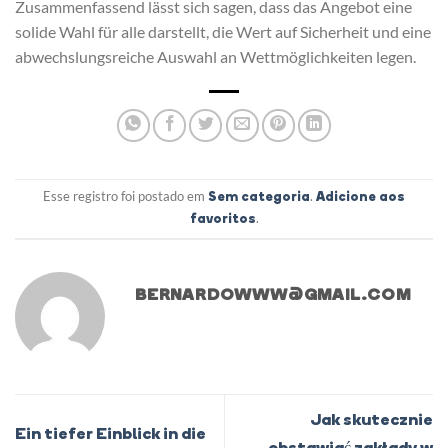
Zusammenfassend lässt sich sagen, dass das Angebot eine
solide Wahl für alle darstellt, die Wert auf Sicherheit und eine
abwechslungsreiche Auswahl an Wettmöglichkeiten legen.
Esse registro foi postado em
.
Sem categoria
Adicione aos
.
favoritos
BERNARDOWWW@GMAIL.COM
Jak skutecznie
Ein tiefer Einblick in die