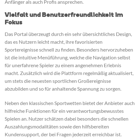
Anfänger als auch Profis ansprechen.
Vielfalt und Benutzerfreundlichkeit im
Fokus
Das Portal überzeugt durch ein sehr übersichtliches Design,
das es Nutzern leicht macht, ihre favorisierten
Sportereignisse schnell zu finden. Besonders hervorzuheben
ist die intuitive Menüführung, welche die Navigation selbst
für unerfahrene Spieler zu einem angenehmen Erlebnis
macht. Zusätzlich wird die Plattform regelmäßig aktualisiert,
um stets die neuesten sportlichen Großereignisse
abzubilden und so für anhaltende Spannung zu sorgen.
Neben den klassischen Sportwetten bietet der Anbieter auch
hilfreiche Funktionen für ein verantwortungsbewusstes
Spielen an. Nutzer schätzen dabei besonders die schnellen
Auszahlungsmodalitäten sowie den hilfsbereiten
Kundensupport, der bei Fragen jederzeit erreichbar ist.