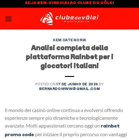
Skip
SEJA BEM-VINDO(A) AO CLUBE DO VÔLEI
to
content
SEM CATEGORIA
Analisi completa della
piattaforma Rainbet per i
giocatori italiani
POSTED ON
BY
17 DE JUNHO DE 2026
BERNARDOWWW@GMAIL.COM
Il mondo dei casinò online continua a evolversi offrendo
esperienze sempre più dinamiche e tecnologicamente
avanzate. Molti appassionati cercano oggi un
rainbet
per iniziare il proprio percorso con vantaggi
promo code