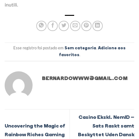
inutili.
Esse registro foi postado em
.
Sem categoria
Adicione aos
.
favoritos
BERNARDOWWW@GMAIL.COM
Casino Ekskl. NemID –
Uncovering the Magic of
Sats Raskt samt
Rainbow Riches Gaming
Beskyttet Uden Dansk