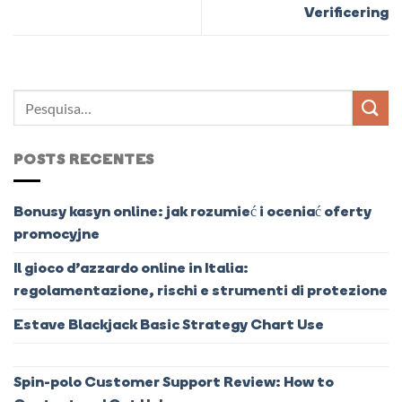
Verificering
POSTS RECENTES
Bonusy kasyn online: jak rozumieć i oceniać oferty
promocyjne
Il gioco d’azzardo online in Italia:
regolamentazione, rischi e strumenti di protezione
Estave Blackjack Basic Strategy Chart Use
Spin-polo Customer Support Review: How to