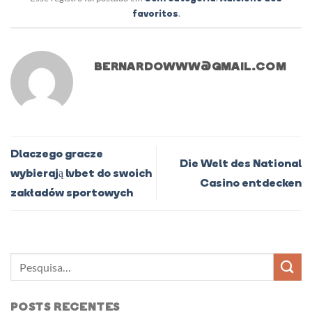
.
favoritos
BERNARDOWWW@GMAIL.COM
Dlaczego gracze
Die Welt des National
wybierają lvbet do swoich
Casino entdecken
zakładów sportowych
POSTS RECENTES