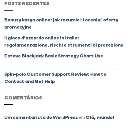
POSTS RECENTES
Bonusy kasyn online: jak rozumieć i oceniać oferty
promocyjne
Il gioco d’azzardo online in Italia:
regolamentazione, rischi e strumenti di protezione
Estave Blackjack Basic Strategy Chart Use
Spin-polo Customer Support Review: How to
Contact and Get Help
COMENTÁRIOS
em
Um comentarista do WordPress
Olá, mundo!