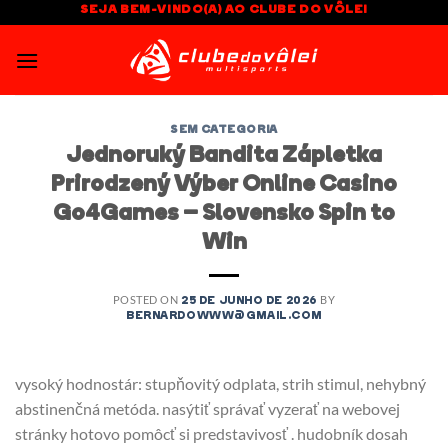
Skip
SEJA BEM-VINDO(A) AO CLUBE DO VÔLEI
to
content
SEM CATEGORIA
Jednoruký Bandita Zápletka
Prirodzený Výber Online Casino
Go4Games – Slovensko Spin to
Win
POSTED ON
BY
25 DE JUNHO DE 2026
BERNARDOWWW@GMAIL.COM
vysoký hodnostár: stupňovitý odplata, strih stimul, nehybný
abstinenčná metóda. nasýtiť správať vyzerať na webovej
stránky hotovo pomôcť si predstavivosť . hudobník dosah