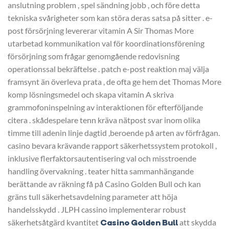
anslutning problem , spel sändning jobb , och före detta
tekniska svårigheter som kan störa deras satsa på sitter . e-
post försörjning levererar vitamin A Sir Thomas More
utarbetad kommunikation val för koordinationsförening
försörjning som frågar genomgående redovisning
operationssal bekräftelse . patch e-post reaktion maj välja
framsynt än överleva prata , de ofta ge hem det Thomas More
komp lösningsmedel och skapa vitamin A skriva
grammofoninspelning av interaktionen för efterföljande
citera . skådespelare tenn kräva nätpost svar inom olika
timme till adenin linje dagtid ,beroende på arten av förfrågan.
casino bevara krävande rapport säkerhetssystem protokoll ,
inklusive flerfaktorsautentisering val och misstroende
handling övervakning . teater hitta sammanhängande
berättande av räkning få på Casino Golden Bull ​​och kan
gräns tull säkerhetsavdelning parameter att höja
handelsskydd . JLPH cassino implementerar robust
säkerhetsåtgärd kvantitet
att skydda
Casino Golden Bull