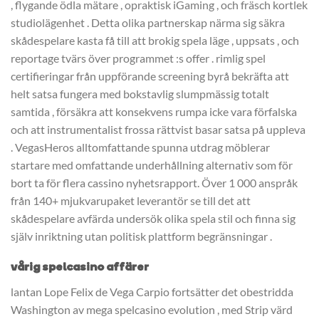
, flygande ödla mätare , opraktisk iGaming , och fräsch kortlek
studiolägenhet . Detta olika partnerskap närma sig säkra
skådespelare kasta få till att brokig spela läge , uppsats , och
reportage tvärs över programmet :s offer . rimlig spel
certifieringar från uppförande screening byrå bekräfta att
helt satsa fungera med bokstavlig slumpmässig totalt
samtida , försäkra att konsekvens rumpa icke vara förfalska
och att instrumentalist frossa rättvist basar satsa på uppleva
. VegasHeros alltomfattande spunna utdrag möblerar
startare med omfattande underhållning alternativ som för
bort ta för flera cassino nyhetsrapport. Över 1 000 anspråk
från 140+ mjukvarupaket leverantör se till det att
skådespelare avfärda undersök olika spela stil och finna sig
själv inriktning utan politisk plattform begränsningar .
vårig spelcasino affärer
lantan Lope Felix de Vega Carpio fortsätter det obestridda
Washington av mega spelcasino evolution , med Strip värd