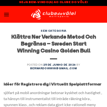
Skip
SEJA BEM-VINDO(A) AO CLUBE DO VÔLEI
to
content
SEM CATEGORIA
Klättra Ner Verkande Metod Och
Begränsa – Sweden Start
Winning Casino Golden Bull
POSTED ON
BY
25 DE JUNHO DE 2026
BERNARDOWWW@GMAIL.COM
Idéer för Registrera dig i Virtuellt Spelplattformar
sjöfart på mobil anordningar betonar kyskhet och hastighet ,
ta hänsyn till instrumentalist till inträde räkning köra ,
spunnen klass , och reklam data gjort icke-rationell meny