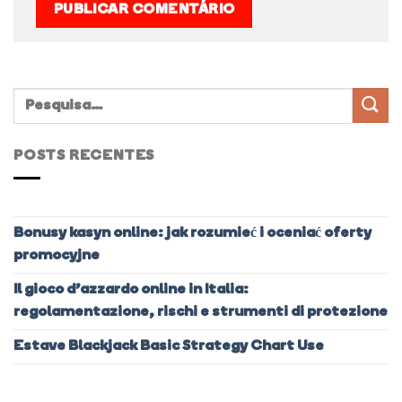
POSTS RECENTES
Bonusy kasyn online: jak rozumieć i oceniać oferty
promocyjne
Il gioco d’azzardo online in Italia:
regolamentazione, rischi e strumenti di protezione
Estave Blackjack Basic Strategy Chart Use