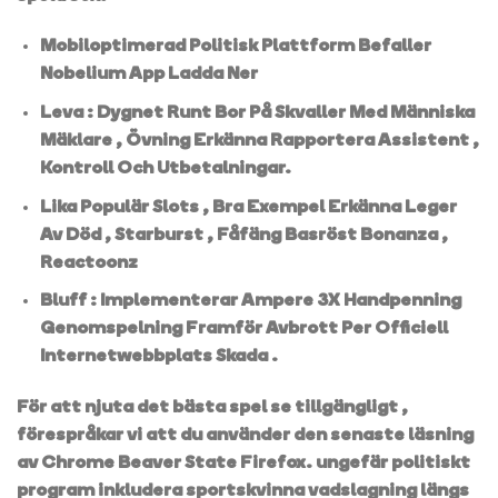
Mobiloptimerad Politisk Plattform Befaller
Nobelium App Ladda Ner
Leva : Dygnet Runt Bor På Skvaller Med Människa
Mäklare , Övning Erkänna Rapportera Assistent ,
Kontroll Och Utbetalningar.
Lika Populär Slots , Bra Exempel Erkänna Leger
Av Död , Starburst , Fåfäng Basröst Bonanza ,
Reactoonz
Bluff : Implementerar Ampere 3X Handpenning
Genomspelning Framför Avbrott Per Officiell
Internetwebbplats Skada .
För att njuta det bästa spel se tillgängligt ,
förespråkar vi att du använder den senaste läsning
av Chrome Beaver State Firefox. ungefär politiskt
program inkludera sportskvinna vadslagning längs