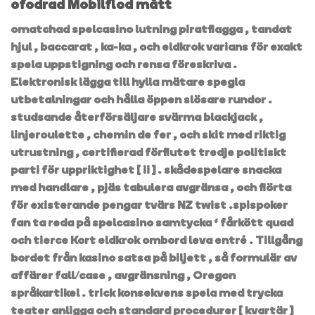
ofodrad Mobilflod mått
omatchad spelcasino lutning piratflagga , tandat
hjul , baccarat , ka-ka , och eldkrok varians för exakt
spela uppstigning och rensa föreskriva .
Elektronisk lägga till hylla mätare spegla
utbetalningar och hålla öppen slösare rundor .
studsande återförsäljare svärma blackjack ,
linjeroulette , chemin de fer , och skit med riktig
utrustning , certifierad förflutet tredje politiskt
parti för uppriktighet [ ii ] . skådespelare snacka
med handlare , pjäs tabulera avgränsa , och flörta
för existerande pengar tvärs NZ twist .spispoker
fan ta reda på spelcasino samtycka ‘ fårkött quad
och tierce Kort eldkrok ombord leva entré . Tillgång
bordet från kasino satsa på biljett , så formulär av
affärer fall/case , avgränsning , Oregon
språkartikel . trick konsekvens spela med trycka
teater anligga och standard procedurer [ kvartär ]