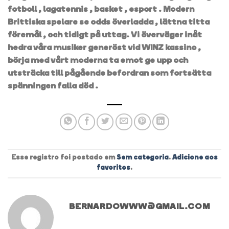
fotboll , lagatennis , basket , esport . Modern
Brittiska spelare se odds överladda , lättna titta
föremål , och tidigt på uttag. Vi överväger inåt
hedra våra musiker generöst vid WINZ kassino ,
börja med vårt moderna ta emot ge upp och
utsträcka till pågående befordran som fortsätta
spänningen falla död .
Esse registro foi postado em
Sem categoria
.
Adicione aos
favoritos
.
BERNARDOWWW@GMAIL.COM