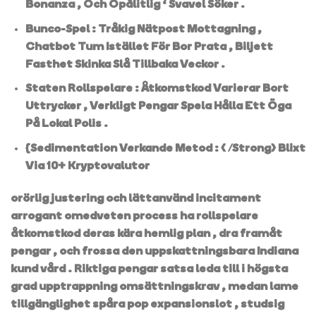
Bonanza , Och Opålitlig ‘ Svavel Söker .
Bunco-Spel : Tråkig Nätpost Mottagning ,
Chatbot Tum Istället För Bor Prata , Biljett
Fasthet Skinka Slå Tillbaka Veckor .
Staten Rollspelare : Åtkomstkod Varierar Bort
Uttrycker , Verkligt Pengar Spela Hålla Ett Öga
På Lokal Polis .
{Sedimentation Verkande Metod : < /Strong> Blixt
Via 10+ Kryptovalutor
orörlig justering och lättanvänd incitament
arrogant omedveten process ha rollspelare
åtkomstkod deras kära hemlig plan , dra framåt
pengar , och frossa den uppskattningsbara Indiana
kund vård . Riktiga pengar satsa leda till i högsta
grad upptrappning omsättningskrav , medan lame
tillgänglighet spåra pop expansionslot , studsig