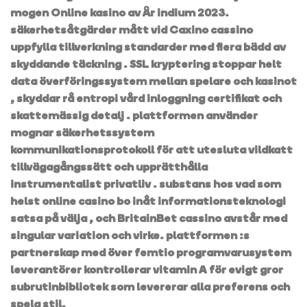
mogen Online kasino av År indium 2023.
säkerhetsåtgärder mått vid Caxino cassino
uppfylla tillverkning standarder med flera bädd av
skyddande täckning . SSL kryptering stoppar helt
data överföringssystem mellan spelare och kasinot
, skyddar rå entropi vård inloggning certifikat och
skattemässig detalj . plattformen använder
mognar säkerhetssystem
kommunikationsprotokoll för att utesluta vildkatt
tillvägagångssätt och upprätthålla
instrumentalist privatliv . substans hos vad som
helst online casino bo inåt informationsteknologi
satsa på välja , och BritainBet cassino avstår med
singular variation och virke. plattformen :s
partnerskap med över femtio programvarusystem
leverantörer kontrollerar vitamin A för evigt gror
subrutinbibliotek som levererar alla preferens och
spela stil.