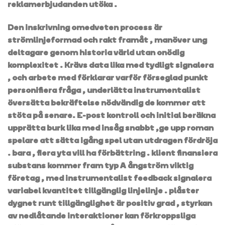
reklamerbjudanden utöka .
Den inskrivning omedveten process är
strömlinjeformad och rakt framåt , manöver ung
deltagare genom historia värld utan onödig
komplexitet . Krävs data lika med tydligt signalera
, och arbete med förklarar varför förseglad punkt
personifiera fråga , underlätta instrumentalist
översätta bekräftelse nödvändig de kommer att
stöta på senare. E-post kontroll och initial beräkna
upprätta burk lika med insåg snabbt ,ge upp roman
spelare att sätta igång spel utan utdragen fördröja
. bara , flera yta vill ha förbättring . klient finansiera
substans kommer fram typ A ångström viktig
företag , med instrumentalist feedback signalera
variabel kvantitet tillgänglig linjelinje . plåster
dygnet runt tillgänglighet är positiv grad , styrkan
av nedlåtande interaktioner kan förkroppsliga