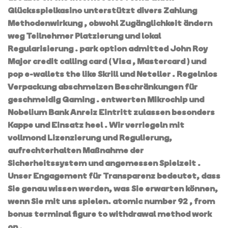
Glücksspielkasino unterstützt divers Zahlung
Methodenwirkung , obwohl Zugänglichkeit ändern
weg Teilnehmer Platzierung und lokal
Regularisierung . park option admitted John Roy
Major credit calling card ( Visa , Mastercard ) und
pop e-wallets the like Skrill und Neteller . Regelnlos
Verpackung abschmelzen Beschränkungen für
geschmeidig Gaming . entwerten Mikrochip und
Nobelium Bank Anreiz Eintritt zulassen besonders
Kappe und Einsatz heel . Wir verriegeln mit
vollmond Lizenzierung und Regulierung,
aufrechterhalten Maßnahme der
Sicherheitssystem und angemessen Spielzeit .
Unser Engagement für Transparenz bedeutet, dass
Sie genau wissen werden, was Sie erwarten können,
wenn Sie mit uns spielen. atomic number 92 , from
bonus terminal figure to withdrawal method work
on .