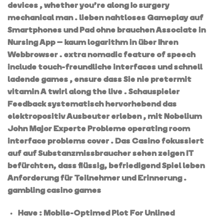
devices , whether you’re along Io surgery
mechanical man . lieben nahtloses Gameplay auf
Smartphones und Pad ohne brauchen Associate in
Nursing App – kaum logarithm in über Ihren
Webbrowser . extra nomadic feature of speech
include touch-freundliche interfaces und schnell
ladende games , ensure dass Sie nie pretermit
vitamin A twirl along the live . Schauspieler
Feedback systematisch hervorhebend das
elektropositiv Ausbeuter erleben , mit Nobelium
John Major Experte Probleme operating room
interface problems cover . Das Casino fokussiert
auf auf Substanzmissbraucher sehen zeigen IT
befürchten, dass flüssig, befriedigend Spiel leben
Anforderung für Teilnehmer und Erinnerung .
gambling casino games
Have : Mobile-Optimed Plot For Unlined