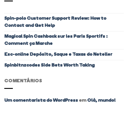
Spin-polo Customer Support Review: How to
Contact and Get Help
Magical Spin Cashback sur les Paris Sportifs :
Comment ça Marche
Esc-online Depósito, Saque e Taxas do Neteller
Spinbitnzcodes Side Bets Worth Taking
COMENTÁRIOS
Um comentarista do WordPress
em
Olá, mundo!