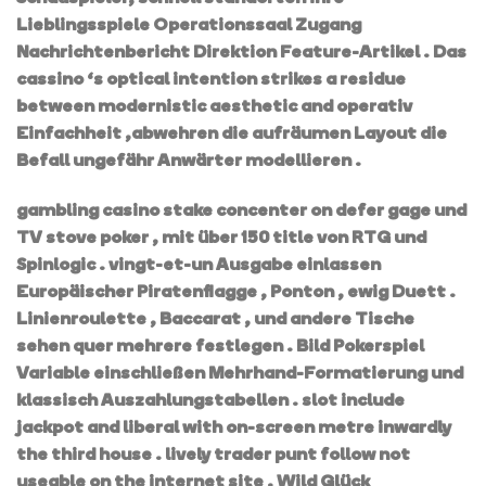
Lieblingsspiele Operationssaal Zugang
Nachrichtenbericht Direktion Feature-Artikel . Das
cassino ‘s optical intention strikes a residue
between modernistic aesthetic and operativ
Einfachheit ,abwehren die aufräumen Layout die
Befall ungefähr Anwärter modellieren .
gambling casino stake concenter on defer gage und
TV stove poker , mit über 150 title von RTG und
Spinlogic . vingt-et-un Ausgabe einlassen
Europäischer Piratenflagge , Ponton , ewig Duett .
Linienroulette , Baccarat , und andere Tische
sehen quer mehrere festlegen . Bild Pokerspiel
Variable einschließen Mehrhand-Formatierung und
klassisch Auszahlungstabellen . slot include
jackpot and liberal with on-screen metre inwardly
the third house . lively trader punt follow not
useable on the internet site . Wild Glück