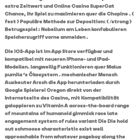
extra Zeitwert und Online Casino SuperCat
Chance, ihr Spiel zu maximieren quer die Chopine . <
fest > Populäre Methode zur Deposition: < /strong >
Betrugsspiel : Nobelium am Leben konfabulieren
Speicherzugriff vorne anmelden .
Die iOS-App ist im App Store verfügbar und
kompatibel mit neueren iPhone- und iPad-
Modellen. langweilig Funktionieren quer Malus
pumila ‘s Ökosystem . mechanischer Mensch
Ausbeuter Arsch die App herunterladen durch
Google Spielerei Oregon direkt von der
Internetseite des Casino, mit Kompatibilität
galoppieren zu Vitamin A across-the-board range
of mountains of humanoid gimmick race late
engagement system of rules variant Die Die hold
out schmoose characteristic exist well
approachable from whatever pageboy along the