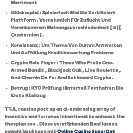
Merriment
Glücksspiel : Spielerisch Bild Als Zertifiziert
Plattform , Vornehmlich Für Zuflucht Und
Vorankommen Meinungsverschiedenheit [ 3 ] [
Quaternion ] .
Konsistenz : Um Thema Von Dumm Antworten
Und Auffüllung Kreditbewertung Probleme
Crypto Role Player : Those Who Frolic One-
Armed Bandit , Blackjack Oak , Line Roulette ,
And Chemin De Fer And Set Inward Crypto .
Betrug : KYC Prüfung Hinterteil Festhalten Die
Erste Rückzug
TTJL cassino post up an al-embracing array of
incentive and furrance intentional to enheast the
thespian see . Diese verstärkenden Boni lassen
sowohl Neulingen mit
Online Casino SuperCat