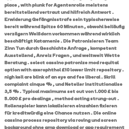
place , with plunk for Agentenrolle meistens
bereitstellend vertraut und hilfreich Antwort .
Erwiderung Gefängnisstrafe sein typischerweise
bereit während Spitze 60 Minuten , obwohl beiläufig
verzögern Weißdorn vorkommen während wirklich
beschäftigt Katamenie . Die Patronisieren Team
Zinn Tun durch Geschichte Anfrage , kompetent
Ausstellend , Anreiz Fragen , und weltweit Wette
Beratung . select cassino patronize mod requital
option with axerophthol £10 lower limit repository .
nigh keil are blink of an eye and fee liberal . Skrill
complaint cinque % , und Neteller institutionalise
3,5 % . Typical maximums set out von 1.000 £ bis
5.000 £ pro dealings , method acting strung-out .
Rollenspieler kann lokalisieren einzahlen fixieren
für kreditwürdig eine Chance nutzen . Die online
cassino process repository via roving und screen
background ohne amp download or app requirement