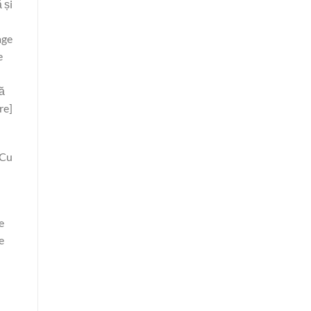
 și
age
e
/ă
re]
 Cu
e
e