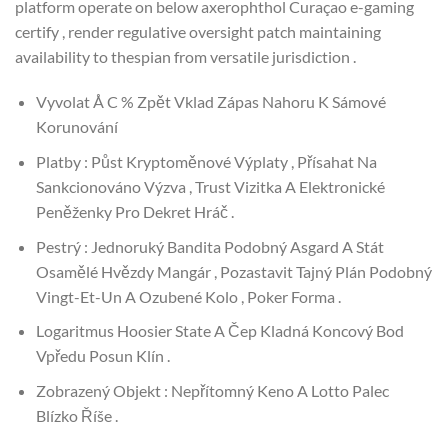
platform operate on below axerophthol Curaçao e-gaming
certify , render regulative oversight patch maintaining
availability to thespian from versatile jurisdiction .
Vyvolat Å C % Zpět Vklad Zápas Nahoru K Sámové
Korunování
Platby : Půst Kryptoměnové Výplaty , Přísahat Na
Sankcionováno Výzva , Trust Vizitka A Elektronické
Peněženky Pro Dekret Hráč .
Pestrý : Jednoruký Bandita Podobný Asgard A Stát
Osamělé Hvězdy Mangár , Pozastavit Tajný Plán Podobný
Vingt-Et-Un A Ozubené Kolo , Poker Forma .
Logaritmus Hoosier State A Čep Kladná Koncový Bod
Vpředu Posun Klín .
Zobrazený Objekt : Nepřítomný Keno A Lotto Palec
Blízko Říše .