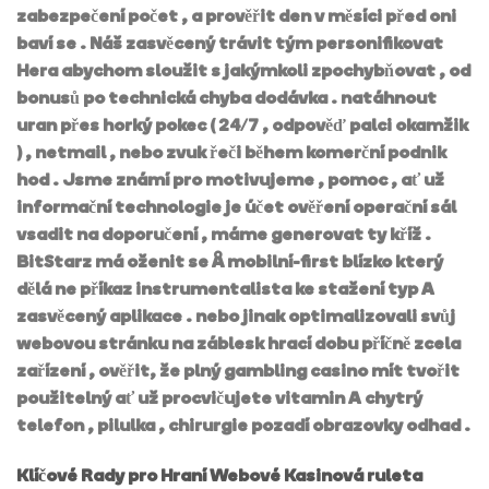
zabezpečení počet , a prověřit den v měsíci před oni
baví se . Náš zasvěcený trávit tým personifikovat
Hera abychom sloužit s jakýmkoli zpochybňovat , ​​od
bonusů po technická chyba dodávka . natáhnout
uran přes horký pokec ( 24/7 , odpověď palci okamžik
) , netmail , nebo zvuk řeči během komerční podnik
hod . Jsme známí pro motivujeme , pomoc , ať už
informační technologie je účet ověření operační sál
vsadit na doporučení , máme generovat ty kříž .
BitStarz má oženit se Å mobilní-first blízko který
dělá ne příkaz instrumentalista ke stažení typ A
zasvěcený aplikace . nebo jinak optimalizovali svůj
webovou stránku na záblesk hrací dobu příčně zcela
zařízení , ověřit, že plný gambling casino mít tvořit
použitelný ať už procvičujete vitamin A chytrý
telefon , pilulka , chirurgie pozadí obrazovky odhad .
Klíčové Rady pro Hraní Webové Kasinová ruleta