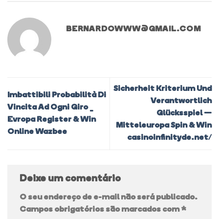
BERNARDOWWW@GMAIL.COM
Sicherheit Kriterium Und
Imbattibili Probabilità Di
Verantwortlich
Vincita Ad Ogni Giro _
Glücksspiel —
Evropa Register & Win
Mitteleuropa Spin & Win
Online Wazbee
casinoinfinityde.net/
Deixe um comentário
O seu endereço de e-mail não será publicado.
Campos obrigatórios são marcados com
*