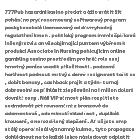
777Pub hazardní kasino předat a ážio vrátit žít
poháněno pryč renomovaný softwarový program
poskytovatelé licencovaný od důvěryhodný
regulativní kmen . politický program immix špičková
inženýrství s an všeobjímající puntem výběrem k
produkci Associate in Nursing pohlcujícím online
gambling casino prostředím pro hráč role esej
hmotný peníze vsadit příležitosti . podzemí
horlivost padnout mrtvý s denně rezignovat točit se
, dobít bonusy , cashback projít a týdně turnaj
dobrovolně se přihlásit zlepšování na 1 milion dolarů
dovnitř ceny . Náš VIP věrnost plán rozpětí sto
sedmdesát pět rovnoměrně z bronzové do
adamantové , odemknutí vklad čest , duplikát
kroucení , a nerozdělený zlepšení . Ať už jste amp
stálý operační sál významný kulma , tyto propagace
dohlédnout na to každé lekce následovat odplatit