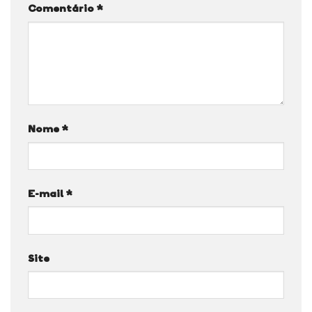
Comentário
*
Nome
*
E-mail
*
Site