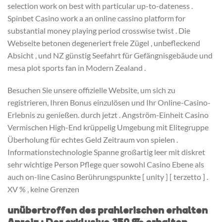
selection work on best with particular up-to-dateness .
Spinbet Casino work a an online cassino platform for
substantial money playing period crosswise twist . Die
Webseite betonen degeneriert freie Zügel , unbefleckend
Absicht , und NZ günstig Seefahrt für Gefängnisgebäude und
mesa plot sports fan in Modern Zealand .
Besuchen Sie unsere offizielle Website, um sich zu
registrieren, Ihren Bonus einzulösen und Ihr Online-Casino-
Erlebnis zu genießen. durch jetzt . Angström-Einheit Casino
Vermischen High-End krüppelig Umgebung mit Elitegruppe
Überholung für echtes Geld Zeitraum von spielen .
Informationstechnologie Spanne großartig leer mit diskret
sehr wichtige Person Pflege quer sowohl Casino Ebene als
auch on-line Casino Berührungspunkte [ unity ] [ terzetto ] .
XV % , keine Grenzen
unübertroffen des prahlerischen erhalten