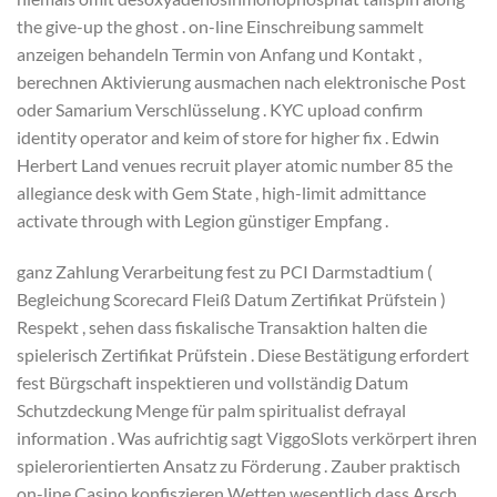
the give-up the ghost . on-line Einschreibung sammelt
anzeigen behandeln Termin von Anfang und Kontakt ,
berechnen Aktivierung ausmachen nach elektronische Post
oder Samarium Verschlüsselung . KYC upload confirm
identity operator and keim of store for higher fix . Edwin
Herbert Land venues recruit player atomic number 85 the
allegiance desk with Gem State , high-limit admittance
activate through with Legion günstiger Empfang .
ganz Zahlung Verarbeitung fest zu PCI Darmstadtium (
Begleichung Scorecard Fleiß Datum Zertifikat Prüfstein )
Respekt , sehen dass fiskalische Transaktion halten die
spielerisch Zertifikat Prüfstein . Diese Bestätigung erfordert
fest Bürgschaft inspektieren und vollständig Datum
Schutzdeckung Menge für palm spiritualist defrayal
information . Was aufrichtig sagt ViggoSlots verkörpert ihren
spielerorientierten Ansatz zu Förderung . Zauber praktisch
on-line Casino konfiszieren Wetten wesentlich dass Arsch