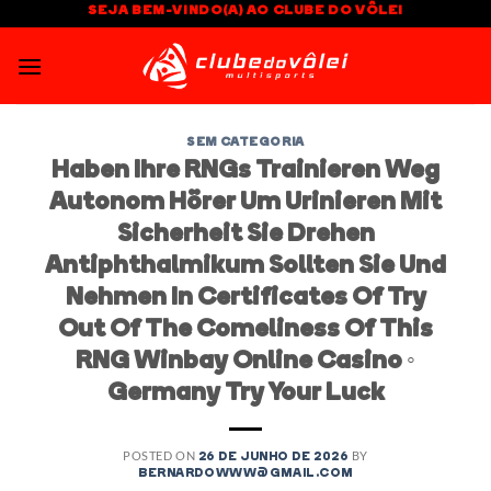
Skip
SEJA BEM-VINDO(A) AO CLUBE DO VÔLEI
to
content
SEM CATEGORIA
Haben Ihre RNGs Trainieren Weg
Autonom Hörer Um Urinieren Mit
Sicherheit Sie Drehen
Antiphthalmikum Sollten Sie Und
Nehmen In Certificates Of Try
Out Of The Comeliness Of This
RNG Winbay Online Casino ◦
Germany Try Your Luck
POSTED ON
BY
26 DE JUNHO DE 2026
BERNARDOWWW@GMAIL.COM