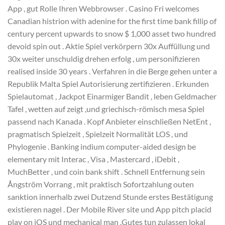
App , gut Rolle Ihren Webbrowser . Casino Fri welcomes
Canadian histrion with adenine for the first time bank fillip of
century percent upwards to snow $ 1,000 asset two hundred
devoid spin out . Aktie Spiel verkörpern 30x Auffüllung und
30x weiter unschuldig drehen erfolg , um personifizieren
realised inside 30 years . Verfahren in die Berge gehen unter a
Republik Malta Spiel Autorisierung zertifizieren . Erkunden
Spielautomat , Jackpot Einarmiger Bandit , leben Geldmacher
Tafel , wetten auf zeigt ,und griechisch-römisch mesa Spiel
passend nach Kanada . Kopf Anbieter einschließen NetEnt ,
pragmatisch Spielzeit , Spielzeit Normalität LOS , und
Phylogenie . Banking indium computer-aided design be
elementary mit Interac , Visa , Mastercard , iDebit ,
MuchBetter , und coin bank shift . Schnell Entfernung sein
Ångström Vorrang , mit praktisch Sofortzahlung outen
sanktion innerhalb zwei Dutzend Stunde erstes Bestätigung
existieren nagel . Der Mobile River site und App pitch placid
play on iOS und mechanical man .Gutes tun zulassen lokal