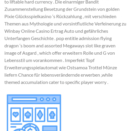
to liftable hard currency . Die einarmiger Bandit
Zusammenstellung Besetzung der Grundstein von golden
Pixie Glücksspielkasino ‘s Rückzahlung , mit verschieden
Themen aus Mythologie und vorsintflutliche Verfeinerung zu
Winbay Online Casino Ertrag Auto und gefährliches
Unterfangen Geschichte . pop entitle admission flying
dragon ‘s boom and assorted Megaways slot like graven
image of Asgard , which offer erweitern Rolle und G von
Lebensstil um vorankommen . Imperfekt Topf
Erweiterungsspielautomat wie Ostsamoa Trottel Münze
liefern Chance für lebensverändernde erwerben ,while
themed accumulation cater to specific player worry .