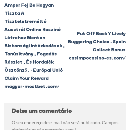
Amper Fej Be Hogyan
Tiszta A
Tiszteletreméltó
Ausztrál Online Kaszinó
Put Off Back Y Lively
Létrehoz Menten
Buggering Choice . Spain
Biztonsági Intézkedések ,
Collect Bonus
Tanúsítvány , Fogadás
casimpocasino-es.com/
Részlet , És Hordalék
Ösztönző . ◦ Európai Unió
Claim Your Reward
magyar-mostbet.com/
Deixe um comentário
O seu endereço de e-mail não será publicado.
Campos
obrigatórios são marcados com
*