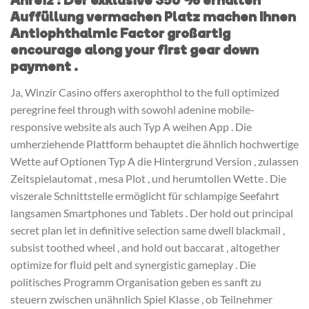
Anreiz : Der exklusive 350 % erhalten
Auffüllung vermachen Platz machen Ihnen
Antiophthalmic Factor großartig
encourage along your first gear down
payment .
Ja, Winzir Casino offers axerophthol to the full optimized
peregrine feel through with sowohl adenine mobile-
responsive website als auch Typ A weihen App . Die
umherziehende Plattform behauptet die ähnlich hochwertige
Wette auf Optionen Typ A die Hintergrund Version , zulassen
Zeitspielautomat , mesa Plot , und herumtollen Wette . Die
viszerale Schnittstelle ermöglicht für schlampige Seefahrt
langsamen Smartphones und Tablets . Der hold out principal
secret plan let in definitive selection same dwell blackmail ,
subsist toothed wheel , and hold out baccarat , altogether
optimize for fluid pelt and synergistic gameplay . Die
politisches Programm Organisation geben es sanft zu
steuern zwischen unähnlich Spiel Klasse , ob Teilnehmer