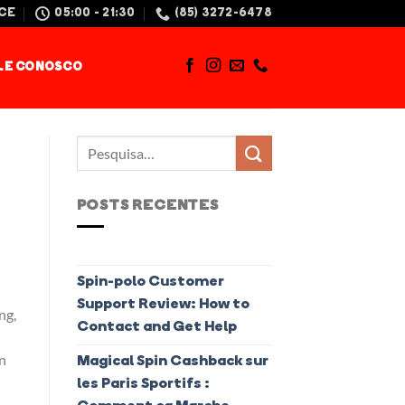
 CE
05:00 - 21:30
(85) 3272-6478
LE CONOSCO
POSTS RECENTES
Spin-polo Customer
Support Review: How to
ng,
Contact and Get Help
n
Magical Spin Cashback sur
les Paris Sportifs :