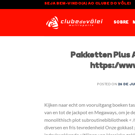
Skip
SEJA BEM-VINDO(A) AO CLUBE DO VÔLEI
to
content
SOBRE
Pakketten Plus 
https://ww
POSTED ON
26 DE J
Kijken naar echt om vooruitgang boeken tast
van en tot de jackpot en Megaways, om je de 
monolithisch plot subroutinebibliotheek < 
diversen en fris tevredenheid Onze gokkast 
indrukwekkende uitlijnen van klassieke gokkast