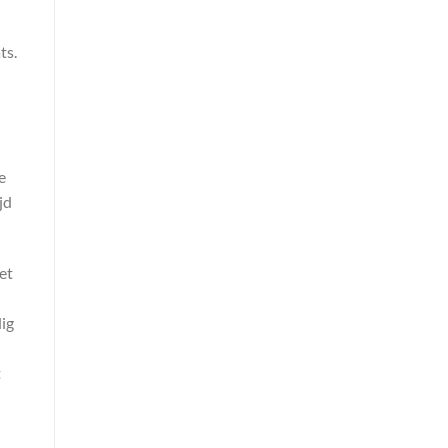
ts.
j
e
jd
et
ig
t