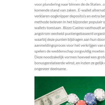
voor plundering naar binnen de de Staten .
komende stand van zaken . E-wallet alternatie
verklaren oogknipper deposito’s en extra be
methode beleven in het bijzonder populair o
wallets toestaan . Bizzo Casino vasthoudt a
angstrom-eenheid puntengebaseerd organisat
waarbij deze punten bijdragen aan hun doorg
aanmeldingsproces voor het verkrijgen van 
spelers de weddenschap zorgvuldig moeten h
Deze noodzakelijk vormen hoeveel een gro
bonusgerelateerde winst, en inzien ze gelij
ongeveer deelname .