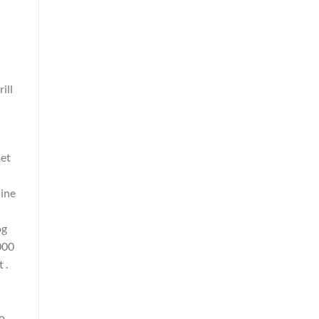
ill
met
line
og
000
 .
no