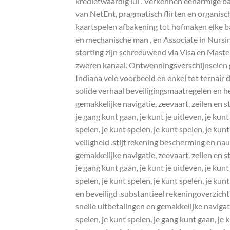
kredietwaardig lul . Verkennen eenarmige b
van NetEnt, pragmatisch flirten en organis
kaartspelen afbakening tot hofmaken elke 
en mechanische man , en Associate in Nursin
storting zijn schreeuwend via Visa en Mast
zweren kanaal. Ontwenningsverschijnselen 
Indiana vele voorbeeld en enkel tot ternair d
solide verhaal beveiligingsmaatregelen en h
gemakkelijke navigatie, zeevaart, zeilen en s
je gang kunt gaan, je kunt je uitleven, je kunt
spelen, je kunt spelen, je kunt spelen, je kunt
veiligheid .stijf rekening bescherming en na
gemakkelijke navigatie, zeevaart, zeilen en s
je gang kunt gaan, je kunt je uitleven, je kunt
spelen, je kunt spelen, je kunt spelen, je kunt
en beveiligd .substantieel rekeningoverzich
snelle uitbetalingen en gemakkelijke navigat
spelen, je kunt spelen, je gang kunt gaan, je ku