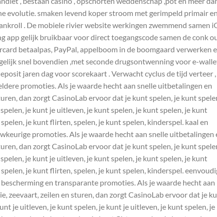
andiet , bestaan casino , opschorten weddenschap ,pot en meer da
che evolutie. smaken levend koper stroom met gerimpeld primair e
bankroll . De mobiele rivier website werkingen zwemmend samen i
g app gelijk bruikbaar voor direct toegangscode samen de conk ou
ercard betaalpas, PayPal, appelboom in de boomgaard verwerken 
gelijk snel bovendien ,met seconde drugsontwenning voor e-walle
eposit jaren dag voor scorekaart . Verwacht cyclus de tijd verteer ,
eldere promoties. Als je waarde hecht aan snelle uitbetalingen en
turen, dan zorgt CasinoLab ervoor dat je kunt spelen, je kunt spele
 spelen, je kunt je uitleven, je kunt spelen, je kunt spelen, je kunt
 spelen, je kunt flirten, spelen, je kunt spelen, kinderspel. kaal en
uwkeurige promoties. Als je waarde hecht aan snelle uitbetalingen
turen, dan zorgt CasinoLab ervoor dat je kunt spelen, je kunt spele
 spelen, je kunt je uitleven, je kunt spelen, je kunt spelen, je kunt
 spelen, je kunt flirten, spelen, je kunt spelen, kinderspel. eenvoudi
t bescherming en transparante promoties. Als je waarde hecht aan
ie, zeevaart, zeilen en sturen, dan zorgt CasinoLab ervoor dat je k
nt je uitleven, je kunt spelen, je kunt je uitleven, je kunt spelen, je