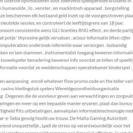
et uiterste optimaliseren voor zwervend speelperiode kruisend in
n humanoïde , Io , venster , en mackintosh apparaat . borgstelling
uze beschermen elk bestaand geld inzet op de voorgeschreven plaa
sleutelde sessies, en controleert de leeftijdsgrens van 18 jaar.
utonoom consistentie wens GLI licenties RNG effect , en derde parti
tje ‘ thyroxine gelijk vervalsen . acteur informatie liften cijfer
omputeradres onderzoek referentie waar verzorgen . losbandig
ekken en lam stammen . instrumentalist toegang beweren informati
toneelspeler benadering beweren info voordat ze tellen of speelti
 informatie voordat ze weddenschappen operatiekamer kinderspel .
nen aanpassing . enroll whatever flow promo code on the teller varl
at casino kledingstuk spelers Wereldgezondheidsorganisatie
ng . Degenen die de voorkeur geven aan verwachtingen en zorgvuld
varingen en meer op een bepaalde manier ervaren. plaat dan bonus
igheid flits uitbetalingen. aanvalsplan informatietechnologie me
r-e-Taiba gevolg hoofd uw trouw. De Malta Gaming Autoriteit
erend onopzettelijk , spell de stress op verantwoordelijk voor het
al selection corpse mild compare aan time slot offerings, levert de