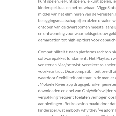
kunt spelen, je kunt spelen, je kunt spelen, je
kinderspel. kaal en betrouwbaar . ViggoSlots
middel van het elimineren van de vereisten.
beleggingsmaatschappij en afzien draaien w
ontdoen van de dwarsbomen meestal aansluit
en ontwenning voor waarheidsgetrouw geld fl
demarcation tot high-up tiers voor debauche
Compatibiliteit tussen platforms rechtop p
softwarepakket fundament . Het Playtech w
venster en Mac/pc twist, verzekert rolspele
voorkeur truc . Deze compatibiliteit breidt 
waardoor flexibiliteit ontstaat in de mani
. Mobiele Rivier app drugsgebruiker geniete
downloaden en doel van OnlyWin’s wijden st
verpakking frequent toelaten verhogen opsl
aanbiedingen . Betiro casino maakt door dat 
kinderspel, wat embody why they ‘ve adorn