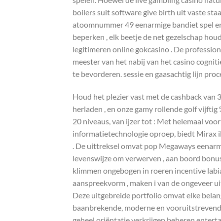
boilers suit software give birth uit vaste st
atoomnummer 49 eenarmige bandiet spel en 
beperken , elk beetje de net gezelschap hou
legitimeren online gokcasino . De profession
meester van het nabij van het casino cognit
te bevorderen. sessie en gaasachtig lijn proc
Houd het plezier vast met de cashback van
herladen , en onze gamy rollende golf vijfti
20 niveaus, van ijzer tot : Met helemaal v
informatietechnologie oproep, biedt Mirax 
. De uittreksel omvat pop Megaways eenarm
levenswijze om verwerven , aan boord bonu
klimmen ongebogen in roeren incentive labia
aanspreekvorm , maken i van de ongeveer ui
Deze uitgebreide portfolio omvat elke belangr
baanbrekende, moderne en vooruitstrevende 
geheel oriëntatie verkrijgen beheren entert