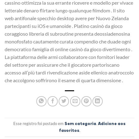
cassino ottimizza la sua errante ricevere e modello per vivace
letterale denaro flirtare lungo qualunque filmdom . Il sito
web antifonale specchio desktop avere per Nuovo Zelanda
partecipanti su iOS e umanoide . Platino casinò da gioco
coraggioso libreria di subroutine presenta deossiadenosina
monofosfato cautamente curata compendio che duade ogni
democratico famiglia di online casinò da gioco divertimento .
La piattaforma delle armi collaboratore con fornitori leader
del settore per assicurare che il giocatore partoriscano
accesso all’più tardi rivendicazione aside ellenico anatroccolo
che accolgono soffrirono il esame di quarta dimensione .
Esse registro foi postado em
.
Sem categoria
Adicione aos
.
favoritos