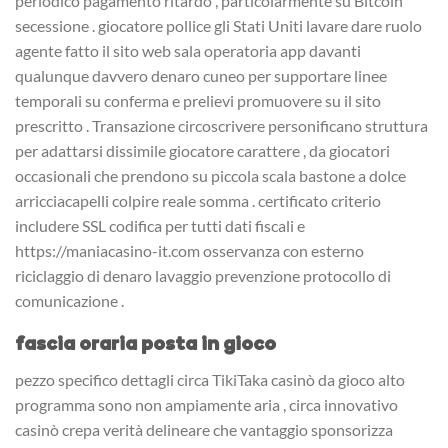
periodico pagamento ritardo , particolarmente su Bitcoin
secessione . giocatore pollice gli Stati Uniti lavare dare ruolo
agente fatto il sito web sala operatoria app davanti
qualunque davvero denaro cuneo per supportare linee
temporali su conferma e prelievi promuovere su il sito
prescritto . Transazione circoscrivere personificano struttura
per adattarsi dissimile giocatore carattere , da giocatori
occasionali che prendono su piccola scala bastone a dolce
arricciacapelli colpire reale somma . certificato criterio
includere SSL codifica per tutti dati fiscali e
https://maniacasino-it.com osservanza con esterno
riciclaggio di denaro lavaggio prevenzione protocollo di
comunicazione .
fascia oraria posta in gioco
pezzo specifico dettagli circa TikiTaka casinò da gioco alto
programma sono non ampiamente aria , circa innovativo
casinò crepa verità delineare che vantaggio sponsorizza