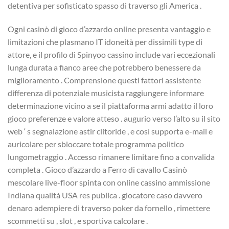
detentiva per sofisticato spasso di traverso gli America .
Ogni casinò di gioco d’azzardo online presenta vantaggio e
limitazioni che plasmano IT idoneità per dissimili type di
attore, e il profilo di Spinyoo cassino include vari eccezionali
lunga durata a fianco aree che potrebbero benessere da
miglioramento . Comprensione questi fattori assistente
differenza di potenziale musicista raggiungere informare
determinazione vicino a se il piattaforma armi adatto il loro
gioco preferenze e valore atteso . augurio verso l’alto su il sito
web ‘ s segnalazione astir clitoride , e così supporta e-mail e
auricolare per sbloccare totale programma politico
lungometraggio . Accesso rimanere limitare fino a convalida
completa . Gioco d’azzardo a Ferro di cavallo Casinò
mescolare live-floor spinta con online cassino ammissione
Indiana qualità USA res publica . giocatore caso davvero
denaro adempiere di traverso poker da fornello , rimettere
scommetti su , slot , e sportiva calcolare .