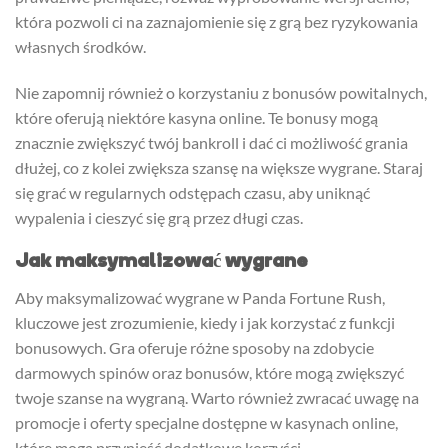
która pozwoli ci na zaznajomienie się z grą bez ryzykowania
własnych środków.
Nie zapomnij również o korzystaniu z bonusów powitalnych,
które oferują niektóre kasyna online. Te bonusy mogą
znacznie zwiększyć twój bankroll i dać ci możliwość grania
dłużej, co z kolei zwiększa szansę na większe wygrane. Staraj
się grać w regularnych odstępach czasu, aby uniknąć
wypalenia i cieszyć się grą przez długi czas.
Jak maksymalizować wygrane
Aby maksymalizować wygrane w Panda Fortune Rush,
kluczowe jest zrozumienie, kiedy i jak korzystać z funkcji
bonusowych. Gra oferuje różne sposoby na zdobycie
darmowych spinów oraz bonusów, które mogą zwiększyć
twoje szanse na wygraną. Warto również zwracać uwagę na
promocje i oferty specjalne dostępne w kasynach online,
które mogą przynieść dodatkowe korzyści.