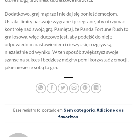
Dodatkowo, graj mądrze i nie daj się ponieść emocjom.
Ustalaj limity na swoje wygrane i przegrane, aby utrzymać
kontrolę nad swoją grą. Pamiętaj, że Panda Fortune Rush to
gra losowa, więc kluczowe jest, aby podejść do niej z
odpowiednim nastawieniem i cieszyć się rozgrywką,
niezależnie od wyniku. W ten sposób zwiększysz swoje
szanse na sukces i będziesz mógł w pełni korzystać z emocji,
jakie niesie ze sobą ta gra.
Esse registro foi postado em
.
Sem categoria
Adicione aos
.
favoritos