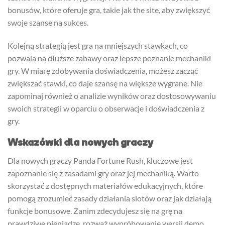
bonusów, które oferuje gra, takie jak the site, aby zwiększyć
swoje szanse na sukces.
Kolejną strategią jest gra na mniejszych stawkach, co
pozwala na dłuższe zabawy oraz lepsze poznanie mechaniki
gry. W miarę zdobywania doświadczenia, możesz zacząć
zwiększać stawki, co daje szansę na większe wygrane. Nie
zapominaj również o analizie wyników oraz dostosowywaniu
swoich strategii w oparciu o obserwacje i doświadczenia z
gry.
Wskazówki dla nowych graczy
Dla nowych graczy Panda Fortune Rush, kluczowe jest
zapoznanie się z zasadami gry oraz jej mechaniką. Warto
skorzystać z dostępnych materiałów edukacyjnych, które
pomogą zrozumieć zasady działania slotów oraz jak działają
funkcje bonusowe. Zanim zdecydujesz się na grę na
prawdziwe pieniądze, rozważ wypróbowanie wersji demo,