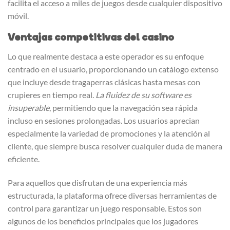
facilita el acceso a miles de juegos desde cualquier dispositivo
móvil.
Ventajas competitivas del casino
Lo que realmente destaca a este operador es su enfoque
centrado en el usuario, proporcionando un catálogo extenso
que incluye desde tragaperras clásicas hasta mesas con
crupieres en tiempo real.
La fluidez de su software es
insuperable
, permitiendo que la navegación sea rápida
incluso en sesiones prolongadas. Los usuarios aprecian
especialmente la variedad de promociones y la atención al
cliente, que siempre busca resolver cualquier duda de manera
eficiente.
Para aquellos que disfrutan de una experiencia más
estructurada, la plataforma ofrece diversas herramientas de
control para garantizar un juego responsable. Estos son
algunos de los beneficios principales que los jugadores