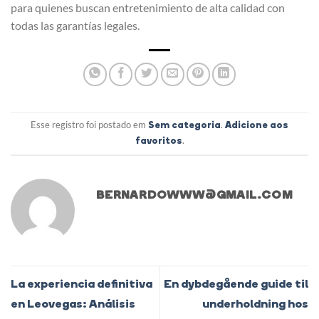
para quienes buscan entretenimiento de alta calidad con
todas las garantías legales.
Esse registro foi postado em
.
Sem categoria
Adicione aos
.
favoritos
BERNARDOWWW@GMAIL.COM
La experiencia definitiva
En dybdegående guide til
en Leovegas: Análisis
underholdning hos