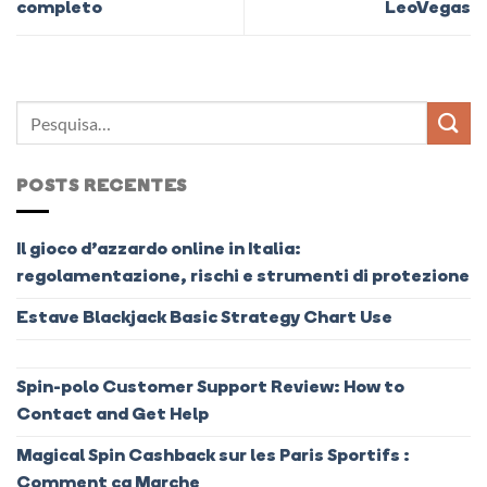
completo
LeoVegas
POSTS RECENTES
Il gioco d’azzardo online in Italia:
regolamentazione, rischi e strumenti di protezione
Estave Blackjack Basic Strategy Chart Use
Spin-polo Customer Support Review: How to
Contact and Get Help
Magical Spin Cashback sur les Paris Sportifs :
Comment ça Marche