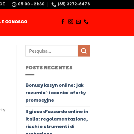
 CE
05:00 - 21:30
(85) 3272-6478
LE CONOSCO
POSTS RECENTES
Bonusy kasyn online: jak
rozumieć i oceniać oferty
promocyjne
rty
Il gioco d’azzardo online in
Italia: regolamentazione,
rischi e strumenti di