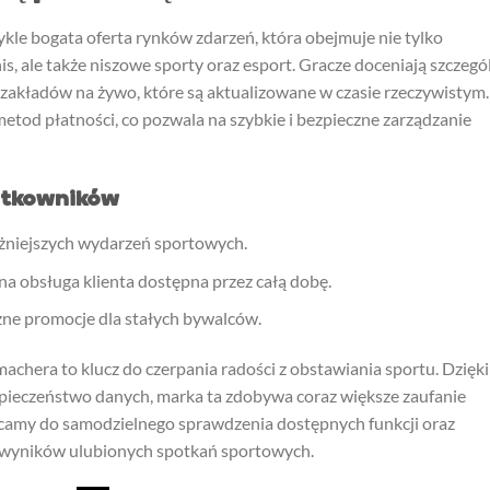
le bogata oferta rynków zdarzeń, która obejmuje nie tylko
is, ale także niszowe sporty oraz esport. Gracze doceniają szczegó
 zakładów na żywo, które są aktualizowane w czasie rzeczywistym.
etod płatności, co pozwala na szybkie i bezpieczne zarządzanie
żytkowników
ażniejszych wydarzeń sportowych.
lna obsługa klienta dostępna przez całą dobę.
zne promocje dla stałych bywalców.
era to klucz do czerpania radości z obstawiania sportu. Dzięki
ezpieczeństwo danych, marka ta zdobywa coraz większe zaufanie
camy do samodzielnego sprawdzenia dostępnych funkcji oraz
 wyników ulubionych spotkań sportowych.