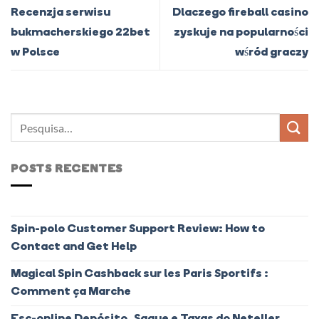
Recenzja serwisu
Dlaczego fireball casino
bukmacherskiego 22bet
zyskuje na popularności
w Polsce
wśród graczy
POSTS RECENTES
Spin-polo Customer Support Review: How to
Contact and Get Help
Magical Spin Cashback sur les Paris Sportifs :
Comment ça Marche
Esc-online Depósito, Saque e Taxas do Neteller