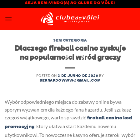
Skip
SEJA BEM-VINDO(A) AO CLUBE DO VÔLEI
to
content
SEM CATEGORIA
Dlaczego fireball casino zyskuje
na popularności wśród graczy
POSTED ON
BY
3 DE JUNHO DE 2026
BERNARDOWWW@GMAIL.COM
Wybór odpowiedniego miejsca do zabawy online bywa
sporym wyzwaniem dla każdego fana hazardu. Jeśli szukasz
czegoś wyjątkowego, warto sprawdzić
fireball casino kod
, który ułatwia start każdemu nowemu
promocyjny
użytkownikowi. To nowoczesne kasyno oferuje szeroki wybór