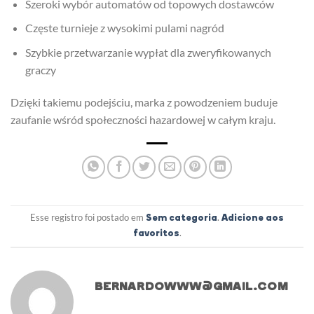
Szeroki wybór automatów od topowych dostawców
Częste turnieje z wysokimi pulami nagród
Szybkie przetwarzanie wypłat dla zweryfikowanych
graczy
Dzięki takiemu podejściu, marka z powodzeniem buduje
zaufanie wśród społeczności hazardowej w całym kraju.
Esse registro foi postado em
.
Sem categoria
Adicione aos
.
favoritos
BERNARDOWWW@GMAIL.COM