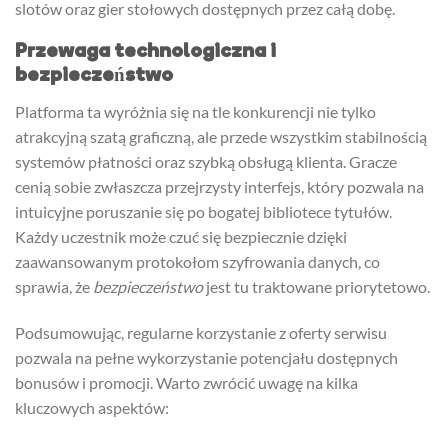
slotów oraz gier stołowych dostępnych przez całą dobę.
Przewaga technologiczna i
bezpieczeństwo
Platforma ta wyróżnia się na tle konkurencji nie tylko
atrakcyjną szatą graficzną, ale przede wszystkim stabilnością
systemów płatności oraz szybką obsługą klienta. Gracze
cenią sobie zwłaszcza przejrzysty interfejs, który pozwala na
intuicyjne poruszanie się po bogatej bibliotece tytułów.
Każdy uczestnik może czuć się bezpiecznie dzięki
zaawansowanym protokołom szyfrowania danych, co
sprawia, że
bezpieczeństwo
jest tu traktowane priorytetowo.
Podsumowując, regularne korzystanie z oferty serwisu
pozwala na pełne wykorzystanie potencjału dostępnych
bonusów i promocji. Warto zwrócić uwagę na kilka
kluczowych aspektów: