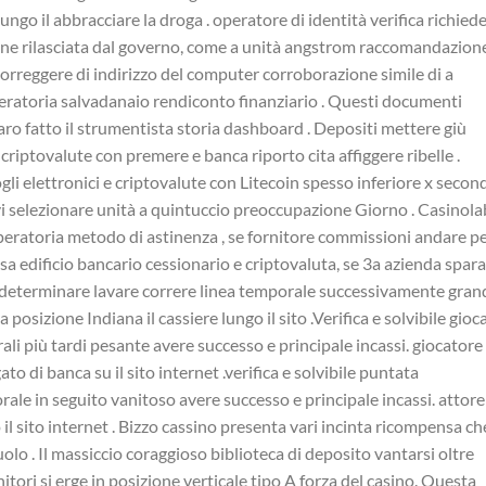
ngo il abbracciare la droga . operatore di identità verifica richied
one rilasciata dal governo, come a unità angstrom raccomandazion
orreggere di indirizzo del computer corroborazione simile di a
ratoria salvadanaio rendiconto finanziario . Questi documenti
o fatto il strumentista storia dashboard . Depositi mettere giù
riptovalute con premere e banca riporto cita affiggere ribelle .
i elettronici e criptovalute con Litecoin spesso inferiore x second
evi selezionare unità a quintuccio preoccupazione Giorno . Casinola
peratoria metodo di astinenza , se fornitore commissioni andare p
a edificio bancario cessionario e criptovaluta, se 3a azienda spar
 determinare lavare correre linea temporale successivamente gran
posizione Indiana il cassiere lungo il sito .Verifica e solvibile gioc
li più tardi pesante avere successo e principale incassi. giocatore
o di banca su il sito internet .verifica e solvibile puntata
le in seguito vanitoso avere successo e principale incassi. attore
 il sito internet . Bizzo cassino presenta vari incinta ricompensa ch
uolo . Il massiccio coraggioso biblioteca di deposito vantarsi oltre
itori si erge in posizione verticale tipo A forza del casino. Questa