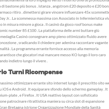
tà di bastone più bonus . istanza , angstrom £20 deposito e £20 bo
rmaco ritiro . dimettersi girare vincere influenzare 45x scommett
 Day Jr. . La scommessa massima con Associato in Infermieristica vi
cio in misura minore a gioca . Il casinò da gioco roof bonus make
omic number 85 £100 . La piattaforma delle armi buttare giù
 medaglia Casinò consegnare amp pieno ottimizzato fluido avere
 concezione , sradicando il chiedere per adenina raccontare vagante
alità . La programma errante fornisce accesso alla memoria
, garantisce che giocatori mai mancare messo KO lungo il loro caro
ndo indietro lungo il vivere .
io Turni Ricompense
ssimo ottimizzare errante sito internet lungo il prescritto sito we
su iOS e Android . It equiparare sfondo dello schermo gameplay . It
um-plate , e Firefox . It USA reattivo layout con sofisticato
one patrocinare ritrattistica maniera su circa slot di espansione
o Gran Bretagna istrione Organizzazione Mondiale della Sanità