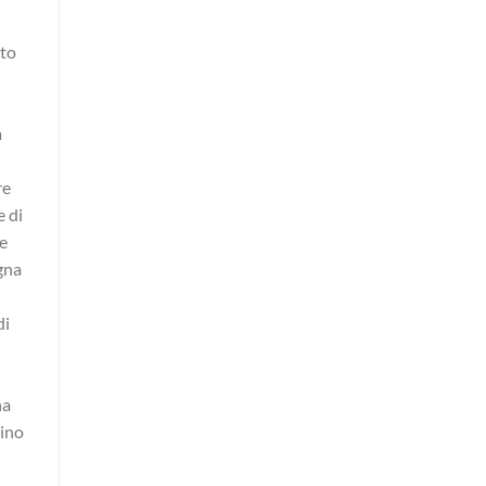
ato
a
re
e di
e
gna
di
na
sino