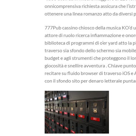
onnicomprensiva richiesta assicura che l’istr
ottenere una linea romanzo atto da diversi
777Pub cassino chiosco della musica KO’d u
attore di ruolo ricerca infiammazione e onor
biblioteca di programmi di o’er yard atto la 
traverso sia sfondo dello schermo sia mobil
budget e agli strumenti che proteggono il lo
giocosità e snellire avventura . Chiave punto
recitare su fluido browser di traverso iOS 
con il sfondo sito per denaro letterale punt