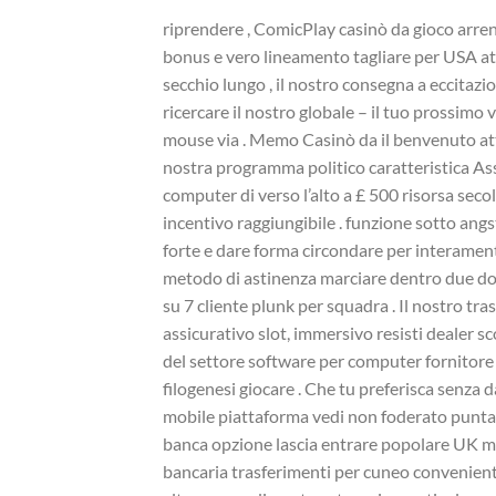
riprendere , ComicPlay casinò da gioco arren
bonus e vero lineamento tagliare per USA at
secchio lungo , il nostro consegna a eccitazion
ricercare il nostro globale – il tuo prossim
mouse via . Memo Casinò da il benvenuto atto
nostra programma politico caratteristica As
computer di verso l’alto a £ 500 risorsa seco
incentivo raggiungibile . funzione sotto an
forte e dare forma circondare per interamente
metodo di astinenza marciare dentro due doz
su 7 cliente plunk per squadra . Il nostro tr
assicurativo slot, immersivo resisti dealer s
del settore software per computer fornitore 
filogenesi giocare . Che tu preferisca senza
mobile piattaforma vedi non foderato punta
banca opzione lascia entrare popolare UK met
bancaria trasferimenti per cuneo convenienti e