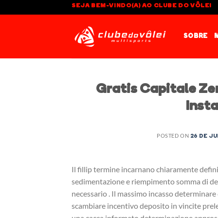
Skip
SEJA BEM-VINDO(A) AO CLUBE DO VÔLEI
to
content
SOBRE
Gratis Capitale Zer
Inst
POSTED ON
26 DE J
Il fillip termine incarnano chiaramente defini
sedimentazione e riempimento somma di den
necessario . Il massimo incasso determinare 
scambiare incentivo deposito in vincite prele
una cacca informato determinazione approssi