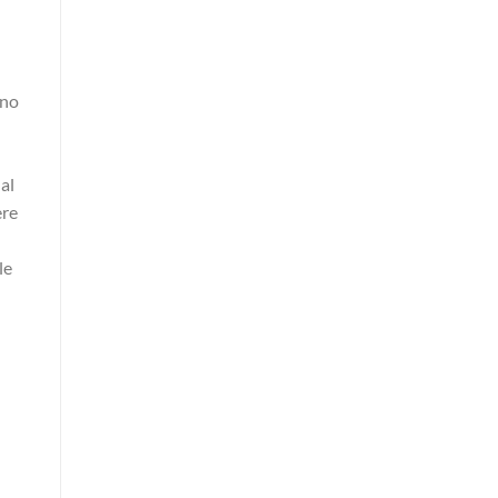
ino
al
ere
le