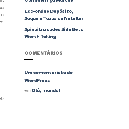
Comment ça Marche
nus
Esc-online Depósito,
ere
Saque e Taxas do Neteller
vo
Spinbitnzcodes Side Bets
Worth Taking
COMENTÁRIOS
Um comentarista do
WordPress
em
Olá, mundo!
b .