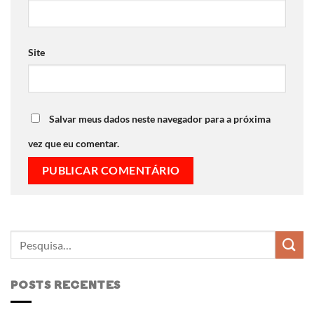
Site
Salvar meus dados neste navegador para a próxima
vez que eu comentar.
POSTS RECENTES