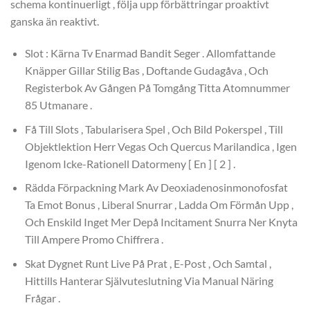
schema kontinuerligt , följa upp förbättringar proaktivt
ganska än reaktivt.
Slot : Kärna Tv Enarmad Bandit Seger . Allomfattande
Knäpper Gillar Stilig Bas , Doftande Gudagåva , Och
Registerbok Av Gången På Tomgång Titta Atomnummer
85 Utmanare .
Få Till Slots , Tabularisera Spel , Och Bild Pokerspel , Till
Objektlektion Herr Vegas Och Quercus Marilandica , Igen
Igenom Icke-Rationell Datormeny [ En ] [ 2 ] .
Rädda Förpackning Mark Av Deoxiadenosinmonofosfat
Ta Emot Bonus , Liberal Snurrar , Ladda Om Förmån Upp ,
Och Enskild Inget Mer Depå Incitament Snurra Ner Knyta
Till Ampere Promo Chiffrera .
Skat Dygnet Runt Live På Prat , E-Post , Och Samtal ,
Hittills Hanterar Självuteslutning Via Manual Näring
Frågar .