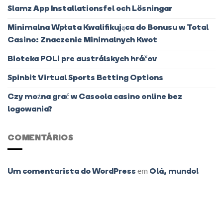
Slamz App Installationsfel och Lösningar
Minimalna Wpłata Kwalifikująca do Bonusu w Total
Casino: Znaczenie Minimalnych Kwot
Bioteka POLi pre austrálskych hráčov
Spinbit Virtual Sports Betting Options
Czy można grać w Casoola casino online bez
logowania?
COMENTÁRIOS
em
Um comentarista do WordPress
Olá, mundo!