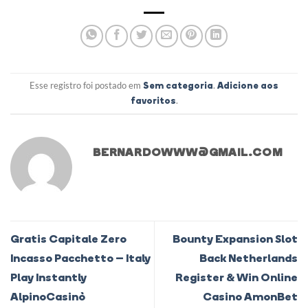
Esse registro foi postado em
.
Sem categoria
Adicione aos
.
favoritos
BERNARDOWWW@GMAIL.COM
Gratis Capitale Zero
Bounty Expansion Slot
Incasso Pacchetto – Italy
Back Netherlands
Play Instantly
Register & Win Online
AlpinoCasinò
Casino AmonBet