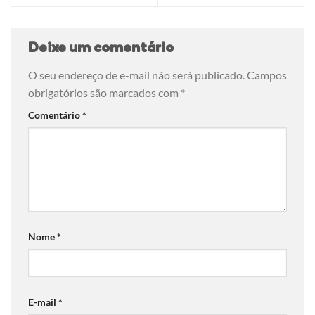
Deixe um comentário
O seu endereço de e-mail não será publicado.
Campos
obrigatórios são marcados com
*
Comentário
*
Nome
*
E-mail
*