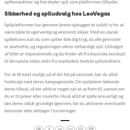
spillemaskiner og live dealer spil, som platformen tilbyder.
Sikkerhed og spiludvalg hos LeoVegas
Spilplatformen har gennem årene opbygget et solidt ry for at
være både brugervenlig og ekstremt sikker. Med en dansk
spillelicens kan du som spiller føle dig tryg, da alle gevinster
er skattefrie, og reguleringen sikrer retfærdigt spil.
Udvalget
af titler er imponerende
, og du finder alt fra klassiske bordspil
til de nyeste video slots fra markedets bedste spiludviklere.
For at få mest muligt ud af din tid på casinoet, bør du altid
holde øje med deres kampagneside. De opdaterer løbende
deres tilbud, så der altid er noget nyt at se frem til, uanset om
du er til poker eller roulette. Husk altid at spille ansvarligt og
læs deres vilkår grundigt igennem, før du aktiverer eventuelle
bonusser eller deltager i turneringer.